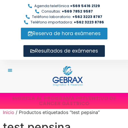
Agenda telefónica
+569 5416 2129
Consultas:
+569 7852 9587
Teléfono laboratorio:
+562 3223 8787
Teléfono importadora:
+562 3223 8786
Reserva de hora exámenes
Resultados de exámenes
INGRESA AL PROGRAMA PREVENTIVO DE
CÁNCER GÁSTRICO
Inicio
/ Productos etiquetados “test pepsina”
test pepsina