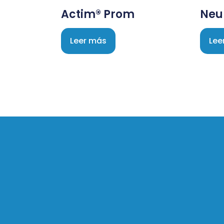
Actim® Prom
Neu
Leer más
Lee