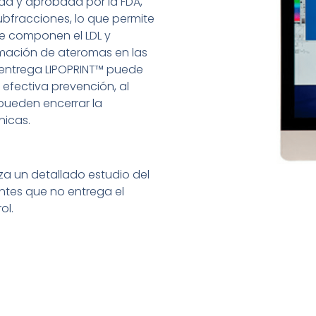
ida y aprobada por la FDA,
ubfracciones, lo que permite
que componen el LDL y
rmación de ateromas en las
e entrega LIPOPRINT™ puede
 efectiva prevención, al
 pueden encerrar la
nicas.
za un detallado estudio del
ntes que no entrega el
ol.