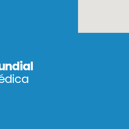
undial
édica