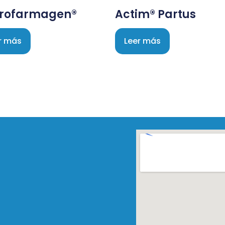
rofarmagen®
Actim® Partus
r más
Leer más