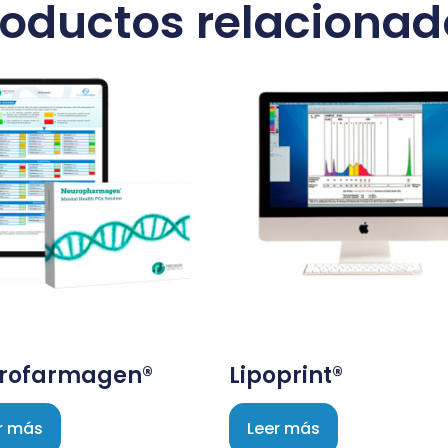
roductos relacionad
rofarmagen®
Lipoprint®
r más
Leer más