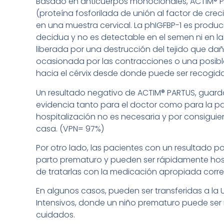
Basado en anticuerpos monoclonales, ACTIM® P
(proteína fosforilada de unión al factor de creci
en una muestra cervical. La phIGFBP-1 es produci
decidua y no es detectable en el semen ni en la 
liberada por una destrucción del tejido que dañ
ocasionada por las contracciones o una posibl
hacia el cérvix desde donde puede ser recogid
Un resultado negativo de ACTIM® PARTUS, guard
evidencia tanto para el doctor como para la pa
hospitalización no es necesaria y por consiguie
casa. (VPN= 97%)
Por otro lado, las pacientes con un resultado pos
parto prematuro y pueden ser rápidamente hosp
de tratarlas con la medicación apropiada corr
En algunos casos, pueden ser transferidas a la
Intensivos, donde un niño prematuro puede ser
cuidados.