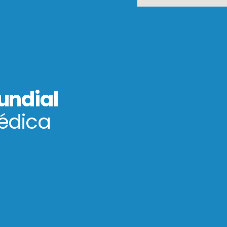
undial
édica