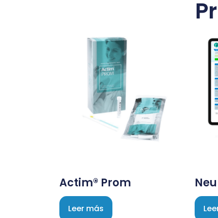
P
Actim® Prom
Neu
Leer más
Lee