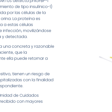
ARTUS detecta phIGFBP-1
miento de tipo insulínico-1)
da por las células de la
orina. La proteína es
a a estas células
e infección, movilizándose
a y detectada.
a una concreta y razonable
ciente, que la
nte ella puede retornar a
itivo, tienen un riesgo de
italizadas con la finalidad
espondiente.
 Unidad de Cuidados
 recibido con mayores